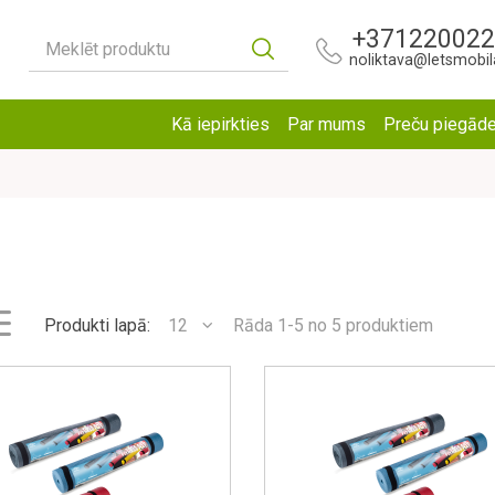
+37122002
Meklēt produktu
noliktava@letsmobila
Kā iepirkties
Par mums
Preču piegād
Produkti lapā:
12
Rāda 1-5 no 5 produktiem