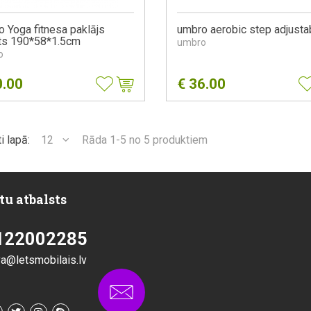
 Yoga fitnesa paklājs
umbro aerobic step adjusta
ts 190*58*1.5cm
umbro
o
0.00
€
36.00
i lapā:
12
Rāda 1-5 no 5 produktiem
tu atbalsts
122002285
va@letsmobilais.lv