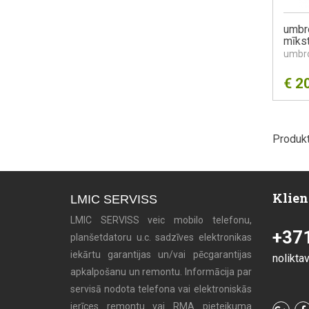
umbro
mīks
umbr
€
2
Produkt
Klien
LMIC SERVISS
LMIC SERVISS veic mobilo telefonu,
+37
planšetdatoru u.c. sadzīves elektronikas
iekārtu garantijas un/vai pēcgarantijas
nolikta
apkalpošanu un remontu. Informācija par
servisā nodota telefona vai elektroniskās
ierīces remontu vai RMA pieteikuma