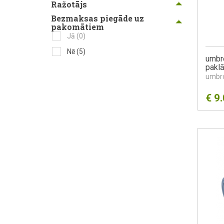
Ražotājs
Bezmaksas piegāde uz
pakomātiem
Jā
(0)
Nē
(5)
umbro
pakl
umbr
€
9