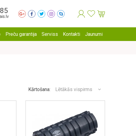
285
is.lv
e
Preču garantija
Serviss
Kontakti
Jaunumi
Kārtošana:
Lētākās vispirms