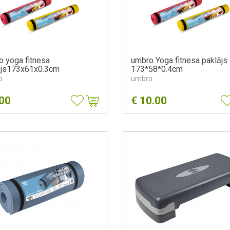
 yoga fitnesa
umbro Yoga fitnesa paklājs
ājs173x61x0.3cm
173*58*0.4cm
o
umbro
.00
€
10.00