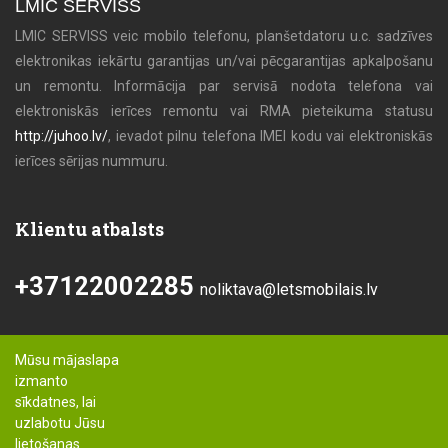
LMIC SERVISS
LMIC SERVISS veic mobilo telefonu, planšetdatoru u.c. sadzīves
elektronikas iekārtu garantijas un/vai pēcgarantijas apkalpošanu
un remontu. Informācija par servisā nodota telefona vai
elektroniskās ierīces remontu vai RMA pieteikuma statusu
http://juhoo.lv/
, ievadot pilnu telefona IMEI kodu vai elektroniskās
ierīces sērijas nummuru.
Klientu atbalsts
+37122002285
noliktava@letsmobilais.lv
Mūsu mājaslapa
izmanto
sīkdatnes, lai
uzlabotu Jūsu
lietošanas