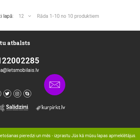
i lapā:
12
Rāda 1-10 no 10 produktiem
tu atbalsts
122002285
va@letsmobilais.lv
ietošanas pieredzi un mēs - izprastu Jūs kā mūsu lapas apmeklētājus.