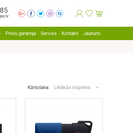
285
is.lv
e
Preču garantija
Serviss
Kontakti
Jaunumi
Kārtošana:
Lētākās vispirms