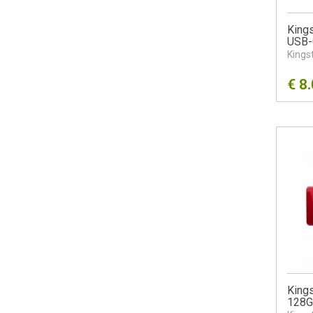
King
USB-
Kings
€
8
Kings
128G