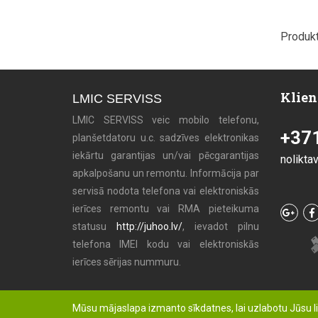
Produkt
Klien
LMIC SERVISS
LMIC SERVISS veic mobilo telefonu,
+37
planšetdatoru u.c. sadzīves elektronikas
iekārtu garantijas un/vai pēcgarantijas
nolikta
apkalpošanu un remontu. Informācija par
servisā nodota telefona vai elektroniskās
ierīces remontu vai RMA pieteikuma
statusu
http://juhoo.lv/
, ievadot pilnu
telefona IMEI kodu vai elektroniskās
ierīces sērijas nummuru.
Mūsu mājaslapa izmanto sīkdatnes, lai uzlabotu Jūsu l