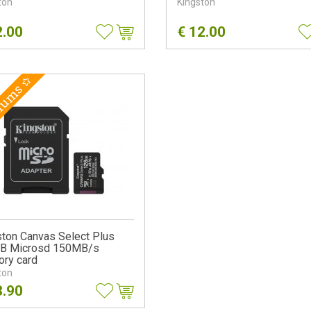
ton
Kingston
2.00
€
12.00
nums
ston Canvas Select Plus
B Microsd 150MB/s
ry card
ton
8.90