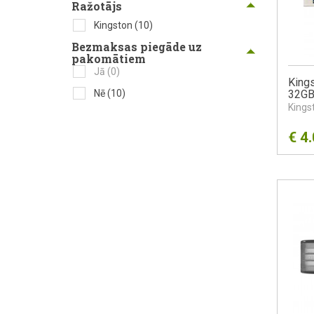
Ražotājs
Kingston
(10)
Bezmaksas piegāde uz
pakomātiem
Jā
(0)
Kings
Nē
(10)
32GB
Kings
€
4