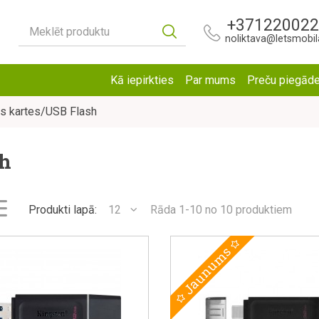
+37122002
Meklēt produktu
noliktava@letsmobila
Kā iepirkties
Par mums
Preču piegād
s kartes/USB Flash
sh
Produkti lapā:
12
Rāda 1-10 no 10 produktiem
Jaunums