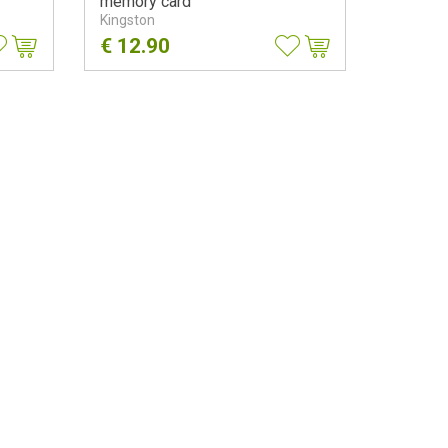
memory card
Kingston
€
12.90