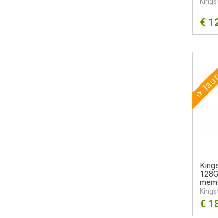
Kings
€
1
Jau
King
128G
memo
Kings
€
1