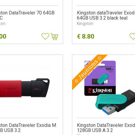
ston DataTraveler 70 64GB
Kingston dataTraveler Exod
C
64GB USB 3.2 black teal
ton
Kingston
.00
€
8.80
Jaunums
ton DataTraveler Exodia M
Kingston DataTraveler Exod
B USB 3.2
128GB USB A 3.2