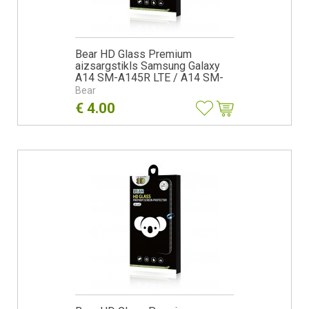
Bear HD Glass Premium
aizsargstikls Samsung Galaxy
A14 SM-A145R LTE / A14 SM-
A146P 5G
Bear
€
4.00