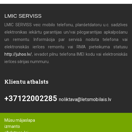
LMIC SERVISS
LMIC SERVISS veic mobilo telefonu, planšetdatoru u.c. sadzīves
elektronikas iekārtu garantijas un/vai pēcgarantijas apkalpošanu
un remontu. Informācija par servisā nodota telefona vai
elektroniskās ierīces remontu vai RMA pieteikuma statusu
http://juhoo.lv/
, ievadot pilnu telefona IMEI kodu vai elektroniskās
ierīces sērijas nummuru.
Klientu atbalsts
+37122002285
noliktava@letsmobilais.lv
Mūsu mājaslapa
izmanto