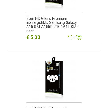
Bear HD Glass Premium
aizsargstikls Samsung Galaxy
A15 SM-A155F LTE / A15 SM-
A156B 5G
Bear
€
5.00