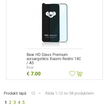
Bear HD Glass Premium
aizsargstikls Xiaomi Redmi 14C
/ A5
Bear
€
7.00
Produkti lapā:
12
Rāda 1-12 no 58 produktiem
1
2
3
4
5