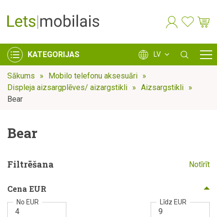
KATEGORIJAS
LV
Sākums
Mobilo telefonu aksesuāri
Displeja aizsargplēves/ aizargstikli
Aizsargstikli
Bear
Bear
Filtrēšana
Notīrīt
Cena EUR
No EUR
Līdz EUR