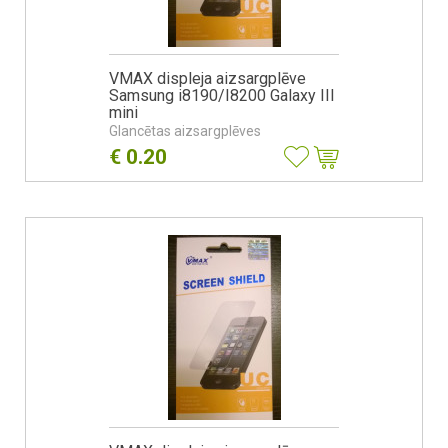
VMAX displeja aizsargplēve
Samsung i8190/I8200 Galaxy III
mini
Glancētas aizsargplēves
€
0.20