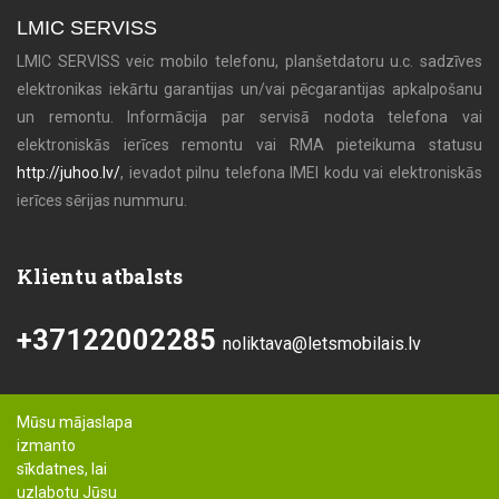
LMIC SERVISS
LMIC SERVISS veic mobilo telefonu, planšetdatoru u.c. sadzīves
elektronikas iekārtu garantijas un/vai pēcgarantijas apkalpošanu
un remontu. Informācija par servisā nodota telefona vai
elektroniskās ierīces remontu vai RMA pieteikuma statusu
http://juhoo.lv/
, ievadot pilnu telefona IMEI kodu vai elektroniskās
ierīces sērijas nummuru.
Klientu atbalsts
+37122002285
noliktava@letsmobilais.lv
Mūsu mājaslapa
izmanto
sīkdatnes, lai
uzlabotu Jūsu