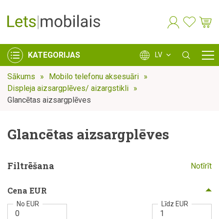
KATEGORIJAS
LV
Sākums
Mobilo telefonu aksesuāri
Displeja aizsargplēves/ aizargstikli
Glancētas aizsargplēves
Glancētas aizsargplēves
Filtrēšana
Notīrīt
Cena EUR
No EUR
Līdz EUR