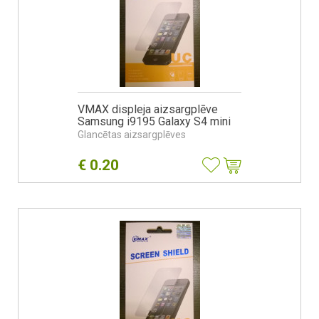
VMAX displeja aizsargplēve
Samsung i9195 Galaxy S4 mini
Glancētas aizsargplēves
€
0.20