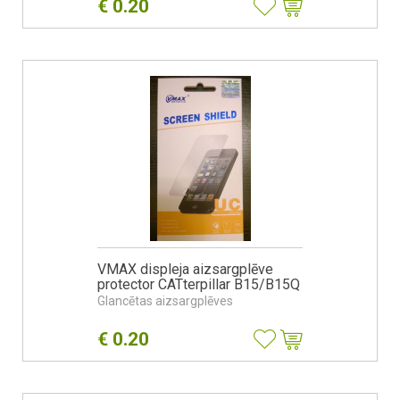
€
0.20
VMAX displeja aizsargplēve
protector CATterpillar B15/B15Q
Glancētas aizsargplēves
€
0.20