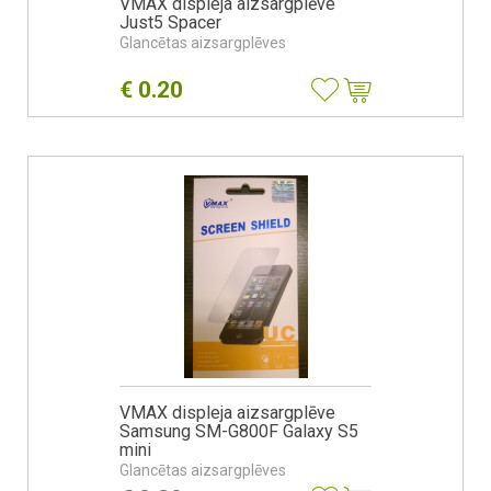
VMAX displeja aizsargplēve
Just5 Spacer
Glancētas aizsargplēves
€
0.20
VMAX displeja aizsargplēve
Samsung SM-G800F Galaxy S5
mini
Glancētas aizsargplēves