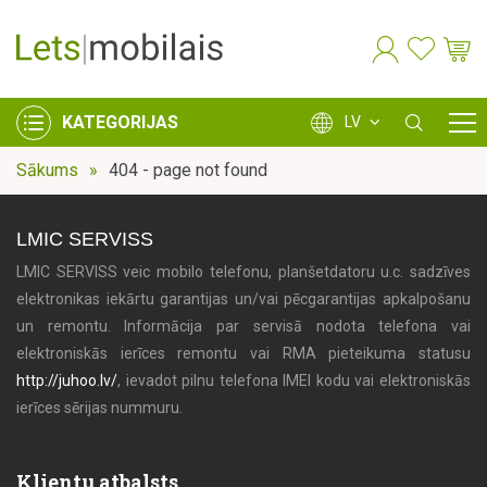
KATEGORIJAS
LV
Sākums
404 - page not found
LMIC SERVISS
LMIC SERVISS veic mobilo telefonu, planšetdatoru u.c. sadzīves
elektronikas iekārtu garantijas un/vai pēcgarantijas apkalpošanu
un remontu. Informācija par servisā nodota telefona vai
elektroniskās ierīces remontu vai RMA pieteikuma statusu
http://juhoo.lv/
, ievadot pilnu telefona IMEI kodu vai elektroniskās
ierīces sērijas nummuru.
Klientu atbalsts